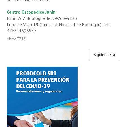
Autoridades
Centro Ortopédico Junin
Novedades
Junín 762 Boulogne Tel.: 4765-9125
Lope de Vega 19 (frente al Hospital de Boulogne) Tel.:
Galería de videos
4763-4696537
Información general
Visto: 7713
Reseña histórica
Siguiente
la 15 D
Contáctenos
BENEFICIOS MÉDICOS
Emergencias médicas a domicilio
Descuentos en farmacia
Audífonos