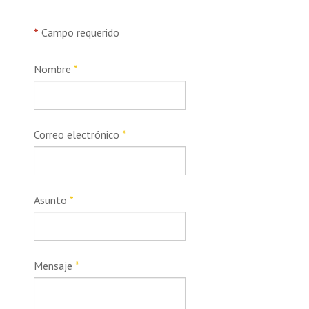
Odontología
*
Campo requerido
Opticas
Nombre
*
Ortopedias
CONTACTO
Correo electrónico
*
TURISMO
Hoteles
Cabañas
Asunto
*
Campos recreativos
Inscripción on-line
Mensaje
*
Tarifas