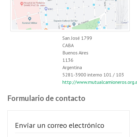
Autoridades
Novedades
Galería de videos
San José 1799
Información general
CABA
Buenos Aires
Reseña histórica
1136
la 15 D
Argentina
5281-3900 interno 101 / 103
Contáctenos
http://www.mutualcamioneros.org.a
BENEFICIOS MÉDICOS
Formulario de contacto
Emergencias médicas a domicilio
Descuentos en farmacia
Enviar un correo electrónico
Audífonos