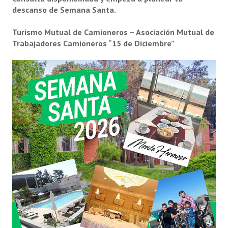
descanso de Semana Santa.
Audífonos
Turismo Mutual de Camioneros – Asociación Mutual de
Odontología
Trabajadores Camioneros “15 de Diciembre”
Opticas
Ortopedias
CONTACTO
TURISMO
Hoteles
Cabañas
Campos recreativos
Inscripción on-line