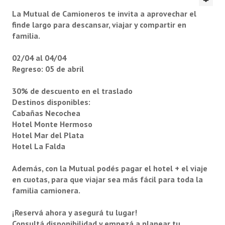
FAQ
La Mutual de Camioneros te invita a aprovechar el
finde largo para descansar, viajar y compartir en
Autoridades
familia.
Novedades
02/04 al 04/04
Regreso: 05 de abril
Galería de videos
30% de descuento en el traslado
Información general
Destinos disponibles:
Reseña histórica
Cabañas Necochea
Hotel Monte Hermoso
la 15 D
Hotel Mar del Plata
Hotel La Falda
Contáctenos
Además, con la Mutual podés pagar el hotel + el viaje
BENEFICIOS MÉDICOS
en cuotas, para que viajar sea más fácil para toda la
familia camionera.
Emergencias médicas a domicilio
¡Reservá ahora y asegurá tu lugar!
Descuentos en farmacia
Consultá disponibilidad y empezá a planear tu