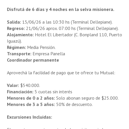
Audífonos
Disfrutá de 6 días y 4 noches en la selva misionera.
Odontología
Salida:
15/06/26 a las 10:30 hs (Terminal Dellepiane).
Regreso:
21/06/26 aprox. 07:00 hs (Terminal Dellepiane).
Opticas
Alojamiento:
Hotel El Libertador (C. Bonpland 110, Puerto
Iguazú).
Ortopedias
Régimen:
Media Pensión.
Transporte:
Empresa Panella
CONTACTO
Coordinador permanente
TURISMO
Aprovechá la facilidad de pago que te ofrece tu Mutual:
Hoteles
Valor:
$540.000.
Financiación:
5 cuotas sin interés
Cabañas
Menores de 0 a 2 años:
Solo abonan seguro de $25.000.
Menores de 3 a 5 años:
50% de descuento.
Campos recreativos
Excursiones Incluidas:
Inscripción on-line