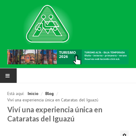
NUESTRA MUTUAL
Está aquí:
Inicio
/
Blog
/
Viví una experiencia única en Cataratas del Iguazú
Asociarse
Viví una experiencia única en
Requisitos
Cataratas del Iguazú
Solicitud de inscripción