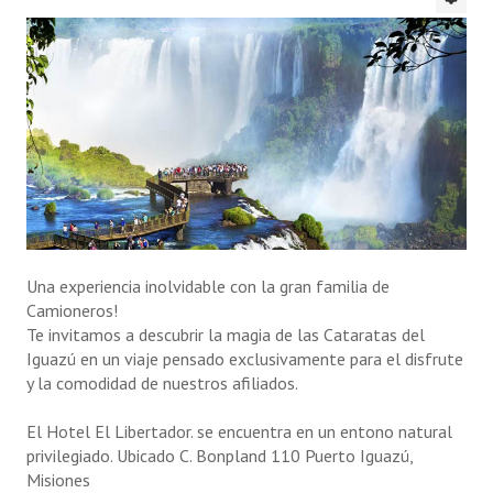
FAQ
Autoridades
Novedades
Galería de videos
Información general
Reseña histórica
Una experiencia inolvidable con la gran familia de
la 15 D
Camioneros!
Te invitamos a descubrir la magia de las Cataratas del
Contáctenos
Iguazú en un viaje pensado exclusivamente para el disfrute
y la comodidad de nuestros afiliados.
BENEFICIOS MÉDICOS
El Hotel El Libertador. se encuentra en un entono natural
Emergencias médicas a domicilio
privilegiado. Ubicado C. Bonpland 110 Puerto Iguazú,
Misiones
Descuentos en farmacia