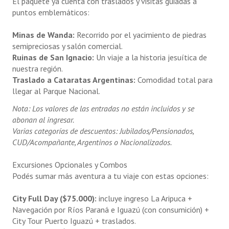
El paquete ya cuenta con traslados y visitas guiadas a
Tarifas
puntos emblemáticos:
Videos de turismo
Minas de Wanda:
Recorrido por el yacimiento de piedras
semipreciosas y salón comercial.
COMPRAS
Ruinas de San Ignacio:
Un viaje a la historia jesuítica de
nuestra región.
BOLETAS
Traslado a Cataratas Argentinas:
Comodidad total para
llegar al Parque Nacional.
Nota: Los valores de las entradas no están incluidos y se
abonan al ingresar.
Varias categorías de descuentos: Jubilados/Pensionados,
CUD/Acompañante, Argentinos o Nacionalizados.
Excursiones Opcionales y Combos
Podés sumar más aventura a tu viaje con estas opciones:
City Full Day ($75.000):
incluye ingreso La Aripuca +
Navegación por Ríos Paraná e Iguazú (con consumición) +
City Tour Puerto Iguazú + traslados.