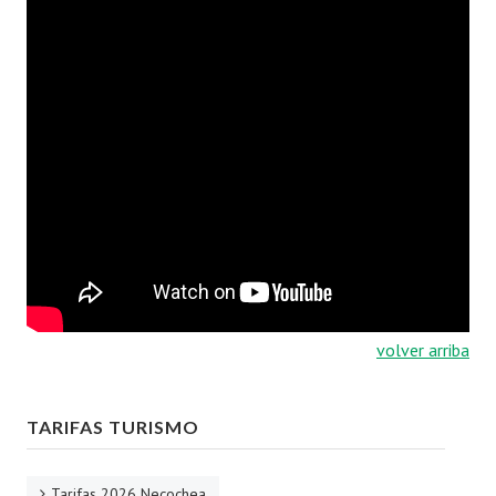
Autoridades
Novedades
Galería de videos
Información general
Reseña histórica
la 15 D
Contáctenos
BENEFICIOS MÉDICOS
volver arriba
Emergencias médicas a domicilio
TARIFAS TURISMO
Descuentos en farmacia
Audífonos
Tarifas 2026 Necochea