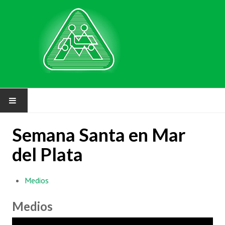
NUESTRA MUTUAL
Semana Santa en Mar
del Plata
Asociarse
Requisitos
Medios
Solicitud de inscripción
Medios
FAQ