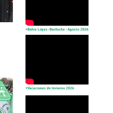
+Bahía López -Bariloche - Agosto 2026
+Vacaciones de Invierno 2026