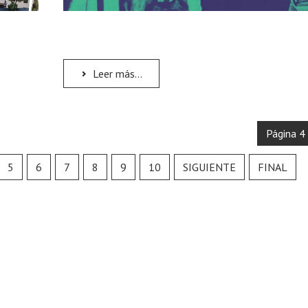
Leer más...
Página 4
5
6
7
8
9
10
SIGUIENTE
FINAL