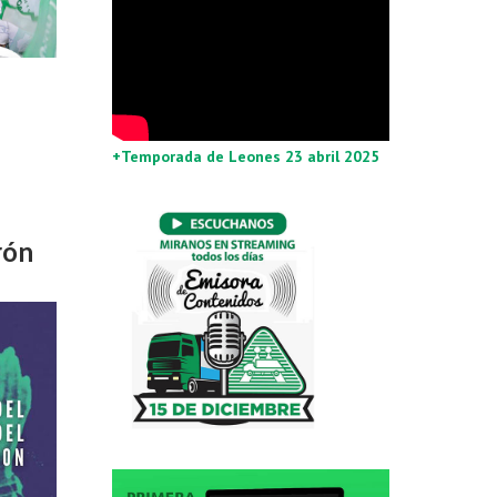
+T
emporada de Leones 23 abril 2025
rón